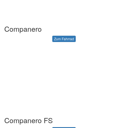
Companero
Zum Fahrrad
Companero FS