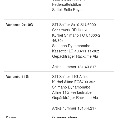
Federsattelstütze
Sattel: Selle Royal
Variante 2x10G
STI-Shifter 2x10 SLU6000
Schaltwerk RD U60x0
Kurbel Shimano FC U4000-2
46/30z
Shimano Dynamonabe
Kassette: LG 400-11 11-36z
Gepäckträger Racktime Alu
Artikelnummer 181.43.217
Variante 11G
STI-Shifter 11G Alfine
Kurbel Alfine FCS700 39z
Shimano Dynamonabe
Alfine 11G Freilaufnabe
Gepäckträger Racktime Alu
Artikelnummer 181.44.217
Farbe
feuerrot glanz