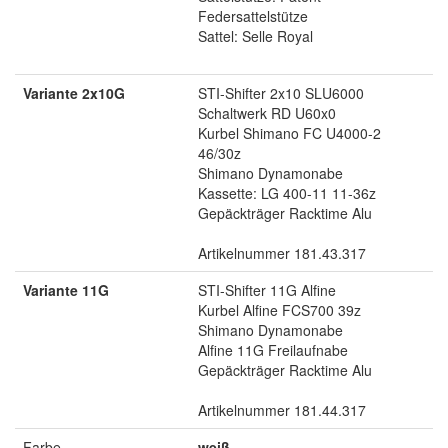
Federsattelstütze
Sattel: Selle Royal
Variante 2x10G
STI-Shifter 2x10 SLU6000
Schaltwerk RD U60x0
Kurbel Shimano FC U4000-2
46/30z
Shimano Dynamonabe
Kassette: LG 400-11 11-36z
Gepäckträger Racktime Alu
Artikelnummer 181.43.317
Variante 11G
STI-Shifter 11G Alfine
Kurbel Alfine FCS700 39z
Shimano Dynamonabe
Alfine 11G Freilaufnabe
Gepäckträger Racktime Alu
Artikelnummer 181.44.317
Farbe
weiß