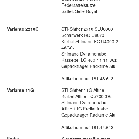
Federsattelstütze
Sattel: Selle Royal
Variante 2x10G
STI-Shifter 2x10 SLU6000
Schaltwerk RD U60x0
Kurbel Shimano FC U4000-2
46/30z
Shimano Dynamonabe
Kassette: LG 400-11 11-36z
Gepäckträger Racktime Alu
Artikelnummer 181.43.613
Variante 11G
STI-Shifter 11G Alfine
Kurbel Alfine FCS700 39z
Shimano Dynamonabe
Alfine 11G Freilaufnabe
Gepäckträger Racktime Alu
Artikelnummer 181.44.613
Farbe
Kirschrot-metallic-matt