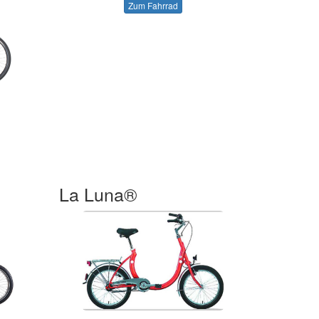
Zum Fahrrad
La Luna®