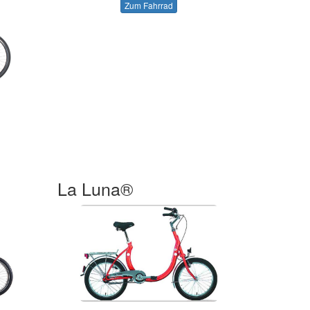
Zum Fahrrad
La Luna®