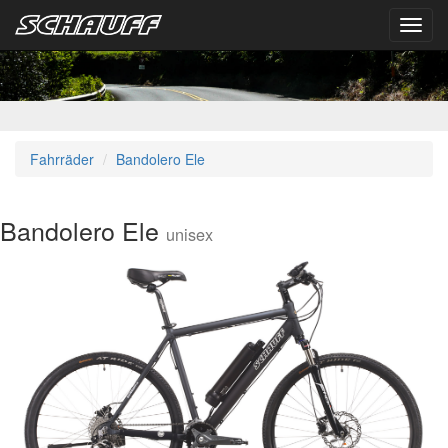
Toggl
navig
Fahrräder
Bandolero Ele
Bandolero Ele
unisex