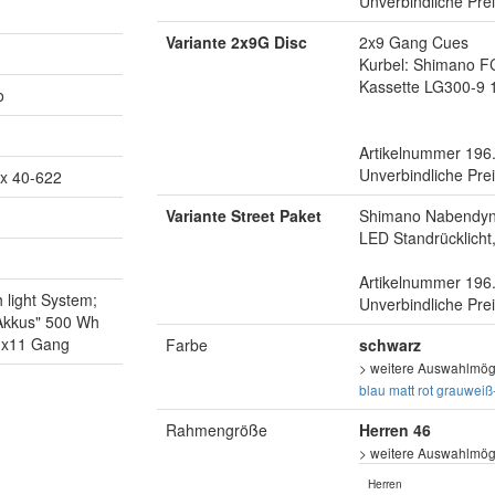
Unverbindliche Pre
Variante 2x9G Disc
2x9 Gang Cues
Kurbel: Shimano F
Kassette LG300-9 
o
Artikelnummer 196
Unverbindliche Pre
x 40-622
Variante Street Paket
Shimano Nabendyna
LED Standrücklicht
Artikelnummer 196
light System;
Unverbindliche Pre
 Akkus" 500 Wh
 1x11 Gang
Farbe
schwarz
> weitere Auswahlmögl
blau matt
rot
grauweiß
Rahmengröße
Herren 46
> weitere Auswahlmögl
Herren