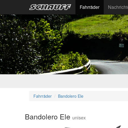
Fahrräder
Nachrich
Fahrräder
Bandolero Ele
Bandolero Ele
unisex