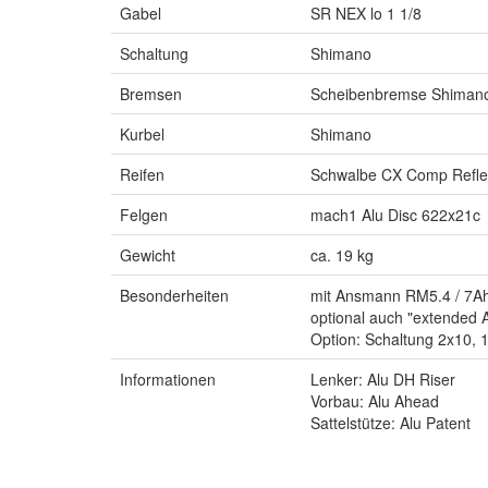
Gabel
SR NEX lo 1 1/8
Schaltung
Shimano
Bremsen
Scheibenbremse Shiman
Kurbel
Shimano
Reifen
Schwalbe CX Comp Refle
Felgen
mach1 Alu Disc 622x21c
Gewicht
ca. 19 kg
Besonderheiten
mit Ansmann RM5.4 / 7Ah 
optional auch "extended
Option: Schaltung 2x10,
Informationen
Lenker: Alu DH Riser
Vorbau: Alu Ahead
Sattelstütze: Alu Patent