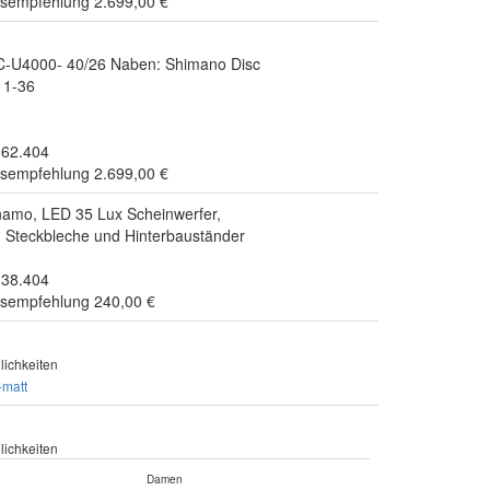
isempfehlung 2.699,00 €
C-U4000- 40/26 Naben: Shimano Disc
11-36
.62.404
isempfehlung 2.699,00 €
mo, LED 35 Lux Scheinwerfer,
, Steckbleche und Hinterbauständer
.38.404
isempfehlung 240,00 €
ichkeiten
-matt
ichkeiten
Damen