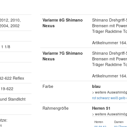
2012, 2010,
Variante 8G Shimano
Shimano Drehgriff-
 2004, 2002
Nexus
Bremsen mit Powerm
Träger Racktime To
Artikelnummer 164
 1 1/8
Variante 7G Shimano
Shimano Drehgriff-
Nexus
Bremsen mit Powerm
Träger Racktime To
Artikelnummer 164
 42-622 Reflex
Farbe
blau
 19-622
> weitere Auswahlmögl
rot
schwarz
weiß
gelb
und Standlicht
Rahmengröße
Herren 51
> weitere Auswahlmögl
tze:
Herren
Damen
t
55
58
62
50 [Trape