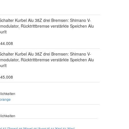
Schalter Kurbel Alu 38Z drei Bremsen: Shimano V-
odulator, Rücktrittbremse verstärkte Speichen Alu
urIt
.44.008
Schalter Kurbel Alu 38Z drei Bremsen: Shimano V-
odulator, Rücktrittbremse verstärkte Speichen Alu
urIt
.45.008
ichkeiten
orange
ichkeiten
z]
57 [Trapez]
46 [Wave]
46 [Avant-8]
44 [Kiss]
51 [Kiss]