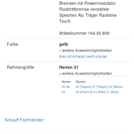
Bremsen mit Powermodulator,
Rücktrittbremse verstärkte
Speichen Alu Träger Racktime
TourIt
Artikelnummer 164.45.808
Farbe
gelb
> weitere Auswahlmöglichkeiten
blau
rot
schwarz
weiß
orange
Rahmengröße
Herren 51
> weitere Auswahlmöglichkeiten
Herren
Damen
55
58
50 [Trapez]
57 [Trapez]
46 [Wave]
62
46 [Avant-8]
44 [Kiss]
51 [Kiss]
Schauff Fachhändler