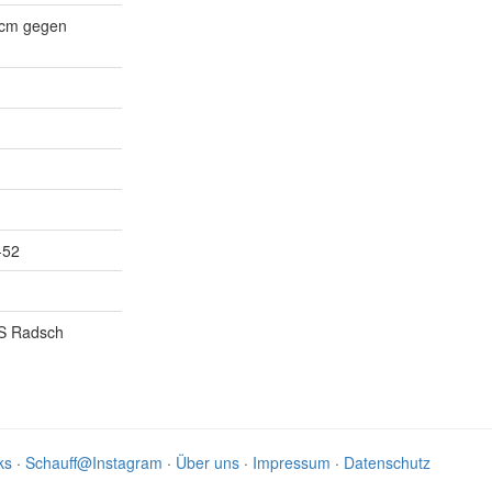
 cm gegen
-52
KS Radsch
ks
·
Schauff@Instagram
·
Über uns
·
Impressum
·
Datenschutz