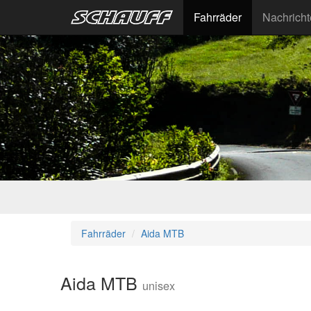
Fahrräder
Nachrich
Fahrräder
Aida MTB
Aida MTB
unisex