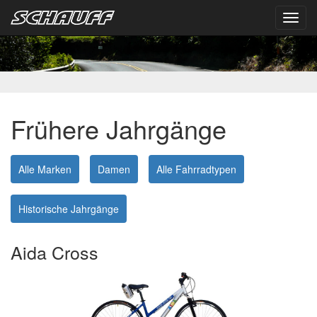
Toggl
navig
Frühere Jahrgänge
Alle Marken
Damen
Alle Fahrradtypen
Historische Jahrgänge
Aida Cross