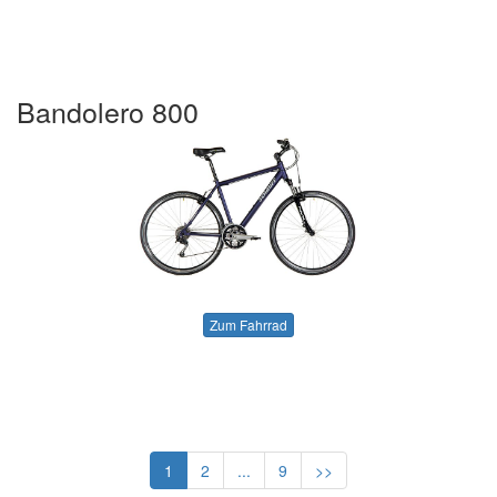
Bandolero 800
Zum Fahrrad
1
2
...
9
>>