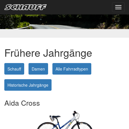
Toggl
navig
Frühere Jahrgänge
Schauff
Damen
Alle Fahrradtypen
Historische Jahrgänge
Aida Cross