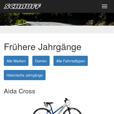
Toggl
navig
Frühere Jahrgänge
Alle Marken
Damen
Alle Fahrradtypen
Historische Jahrgänge
Aida Cross