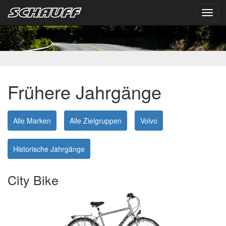
Toggl
navig
Frühere Jahrgänge
Alle Marken
Alle Zielgruppen
Volvo
Historische Jahrgänge
City Bike