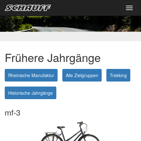
Toggl
navig
Frühere Jahrgänge
Rheinische Manufaktur
Alle Zielgruppen
Trekking
Historische Jahrgänge
mf-3