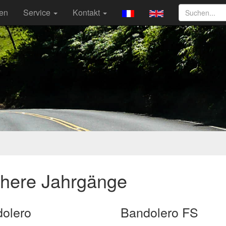
ten
Service
Kontakt
ühere Jahrgänge
olero
Bandolero FS