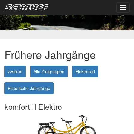
Toggl
navig
Frühere Jahrgänge
zweirad
Alle Zielgruppen
Elektrorad
Historische Jahrgänge
komfort II Elektro