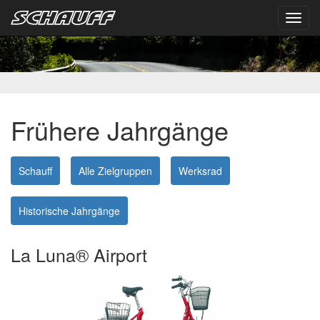
Toggl
navig
Frühere Jahrgänge
Schauff
Alle Zielgruppen
Werksrad
Historische Jahrgänge
La Luna® Airport