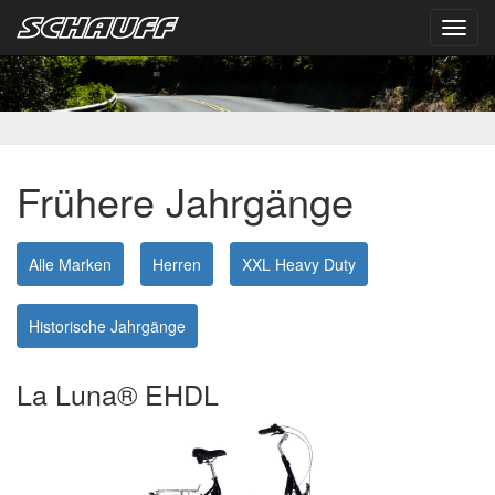
Toggl
navig
Frühere Jahrgänge
Alle Marken
Herren
XXL Heavy Duty
Historische Jahrgänge
La Luna® EHDL