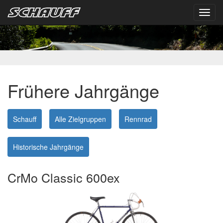
Toggl
navig
Frühere Jahrgänge
Schauff
Alle Zielgruppen
Rennrad
Historische Jahrgänge
CrMo Classic 600ex