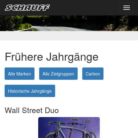
Toggl
navig
Frühere Jahrgänge
Alle Marken
Alle Zielgruppen
Carbon
Historische Jahrgänge
Wall Street Duo