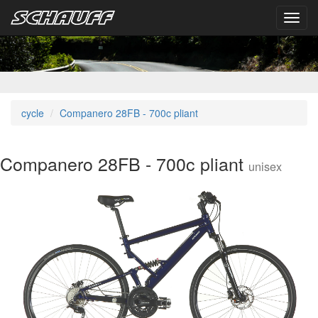
Toggl
navig
cycle
Companero 28FB - 700c pliant
Companero 28FB - 700c pliant
unisex