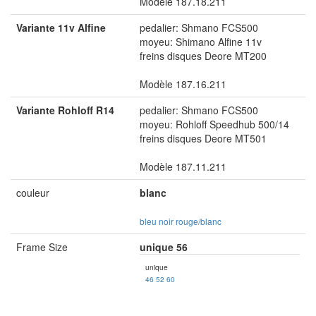
Modèle 187.18.211
Variante 11v Alfine
pedalier: Shmano FCS500
moyeu: Shimano Alfine 11v
freins disques Deore MT200
Modèle 187.16.211
Variante Rohloff R14
pedalier: Shmano FCS500
moyeu: Rohloff Speedhub 500/14
freins disques Deore MT501
Modèle 187.11.211
couleur
blanc
bleu
noir
rouge/blanc
Frame Size
unique 56
unique
46
52
60