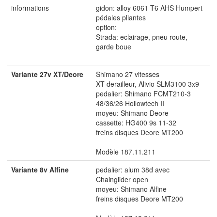
informations
gidon: alloy 6061 T6 AHS Humpert
pédales pliantes
option:
Strada: eclairage, pneu route,
garde boue
Variante 27v XT/Deore
Shimano 27 vitesses
XT-derailleur, Alivio SLM3100 3x9
pedalier: Shimano FCMT210-3
48/36/26 Hollowtech II
moyeu: Shimano Deore
cassette: HG400 9s 11-32
freins disques Deore MT200
Modèle 187.11.211
Variante 8v Alfine
pedalier: alum 38d avec
Chainglider open
moyeu: Shimano Alfine
freins disques Deore MT200