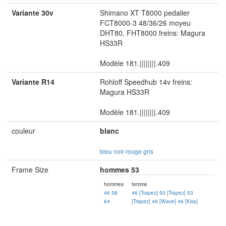
Variante 30v
Shimano XT T8000 pedalier
FCT8000-3 48/36/26 moyeu
DHT80, FHT8000 freins: Magura
HS33R
Modèle 181.||||||||.409
Variante R14
Rohloff Speedhub 14v freins:
Magura HS33R
Modèle 181.||||||||.409
couleur
blanc
bleu
noir
rouge
gris
Frame Size
hommes 53
hommes
femme
46
58
46 [Trapez]
50 [Trapez]
53
64
[Trapez]
46 [Wave]
46 [Kiss]