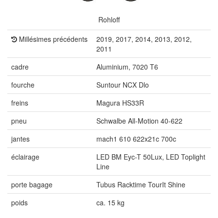
Rohloff
Millésimes précédents
2019, 2017, 2014, 2013, 2012,
2011
cadre
Aluminium, 7020 T6
fourche
Suntour NCX Dlo
freins
Magura HS33R
pneu
Schwalbe All-Motion 40-622
jantes
mach1 610 622x21c 700c
éclairage
LED BM Eyc-T 50Lux, LED Toplight
Line
porte bagage
Tubus Racktime TourIt Shine
poids
ca. 15 kg