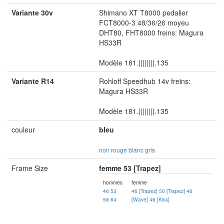
Variante 30v
Shimano XT T8000 pedalier
FCT8000-3 48/36/26 moyeu
DHT80, FHT8000 freins: Magura
HS33R
Modèle 181.||||||||.135
Variante R14
Rohloff Speedhub 14v freins:
Magura HS33R
Modèle 181.||||||||.135
couleur
bleu
noir
rouge
blanc
gris
Frame Size
femme 53 [Trapez]
hommes
femme
46
53
46 [Trapez]
50 [Trapez]
46
58
64
[Wave]
46 [Kiss]