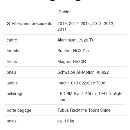
Rohloff
Millésimes précédents
2019, 2017, 2014, 2013, 2012,
2011
cadre
Aluminium, 7020 T6
fourche
Suntour NCX Dlo
freins
Magura HS33R
pneu
Schwalbe All-Motion 40-622
jantes
mach1 610 622x21c 700c
éclairage
LED BM Eyc-T 50Lux, LED Toplight
Line
porte bagage
Tubus Racktime TourIt Shine
poids
ca. 15 kg