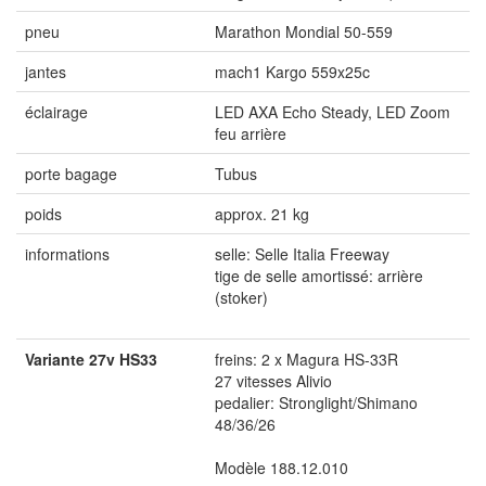
pneu
Marathon Mondial 50-559
jantes
mach1 Kargo 559x25c
éclairage
LED AXA Echo Steady, LED Zoom
feu arrière
porte bagage
Tubus
poids
approx. 21 kg
informations
selle: Selle Italia Freeway
tige de selle amortissé: arrière
(stoker)
Variante 27v HS33
freins: 2 x Magura HS-33R
27 vitesses Alivio
pedalier: Stronglight/Shimano
48/36/26
Modèle 188.12.010