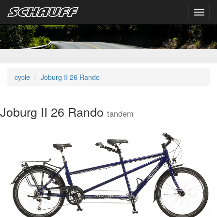
Toggl
navig
cycle
Joburg II 26 Rando
Joburg II 26 Rando
tandem