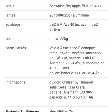
pneu
Schwalbe Big Apple Plus 55-406
jantes
20" (406x25c) aluminium
éclairage
LED BM Avy 40 lux avant, LED
arrière
poids
de ca. 22kg
particularités
Vélo à Assistance Electrique:
moteur avant système Ansmann
250 W 36V, batterie 9 Ah LiO
Ansmann = 324Wh , autonomie de
40 à 80 kms
option: batterie 11,6 ou 13,4 Ah
informations
guidon: Cruiser by Humpert
selle: Selle Italia Giara
batterie: Ansmann LiO 36V
capacité 9, 11.6 ou 13.4 Ah
Variante 7v Shimano
RevoShifter 7v