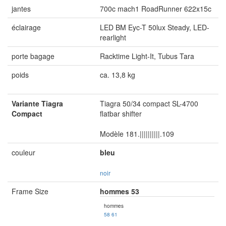
jantes
700c mach1 RoadRunner 622x15c
éclairage
LED BM Eyc-T 50lux Steady, LED-
rearlight
porte bagage
Racktime Light-It, Tubus Tara
poids
ca. 13,8 kg
Variante Tiagra
Tiagra 50/34 compact SL-4700
Compact
flatbar shifter
Modèle 181.||||||||||.109
couleur
bleu
noir
Frame Size
hommes 53
hommes
58
61