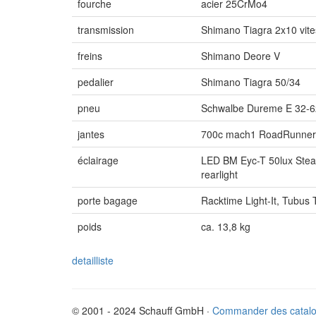
fourche
acier 25CrMo4
transmission
Shimano Tiagra 2x10 vit
freins
Shimano Deore V
pedalier
Shimano Tiagra 50/34
pneu
Schwalbe Dureme E 32-
jantes
700c mach1 RoadRunner
éclairage
LED BM Eyc-T 50lux Stea
rearlight
porte bagage
Racktime Light-It, Tubus 
poids
ca. 13,8 kg
detailliste
© 2001 - 2024 Schauff GmbH ·
Commander des catal