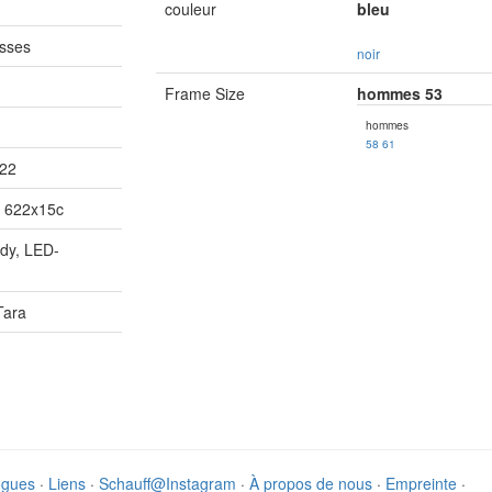
couleur
bleu
esses
noir
Frame Size
hommes 53
hommes
58
61
622
 622x15c
dy, LED-
Tara
ogues
·
Liens
·
Schauff@Instagram
·
À propos de nous
·
Empreinte
·