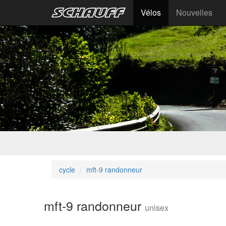
Vélos
Nouvelles
cycle
mft-9 randonneur
mft-9 randonneur
unisex