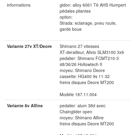
informations
gidon: alloy 6061 T6 AHS Humpert
pédales pliantes
option:
Strada: eclairage, pneu route,
garde boue
Variante 27v XT/Deore
Shimano 27 vitesses
XT-derailleur, Alivio SLM3100 3x9
pedalier: Shimano FCMT210-3
48/36/26 Hollowtech II
moyeu: Shimano Deore
cassette: HG400 9s 11-32
freins disques Deore MT200
Modèle 187.11.004
Variante 8v Alfine
pedalier: alum 38d avec
Chainglider open
moyeu: Shimano Alfine
freins disques Deore MT200