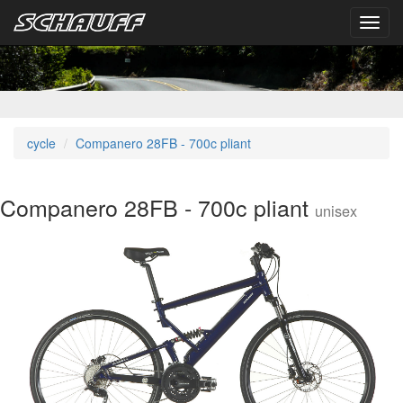
Toggl
navig
cycle
Companero 28FB - 700c pliant
Companero 28FB - 700c pliant
unisex