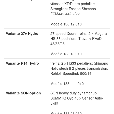
vitesses XT/Deore pedalier:
Stronglight Escape Shimano
FCM442 44/32/22
Modèle 138.12.010
Variante 27v Hydro
27-speed Deore freins: 2 x Magura
HS-33 pedaliers: Truvativ FiveD
48/38/28
Modèle 138.13.010
Variante R14 Hydro
freins: 2 x HS33 pedaliers: Shimano
Hollowtech II 2-pieces transmission:
Rohloff Speedhub 500/14
Modèle 138.||||||.010
Variante SON option
SON heavy duty dynamohub
BUMM IQ Cyo 40lx Sensor Auto-
Light
Modèle 138.58.010