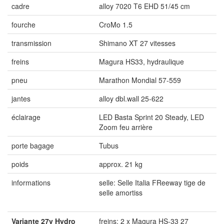
cadre
alloy 7020 T6 EHD 51/45 cm
fourche
CroMo 1.5
transmission
Shimano XT 27 vitesses
freins
Magura HS33, hydraulique
pneu
Marathon Mondial 57-559
jantes
alloy dbl.wall 25-622
éclairage
LED Basta Sprint 20 Steady, LED
Zoom feu arrière
porte bagage
Tubus
poids
approx. 21 kg
informations
selle: Selle Italia FReeway tige de
selle amortiss
Variante 27v Hydro
freins: 2 x Magura HS-33 27