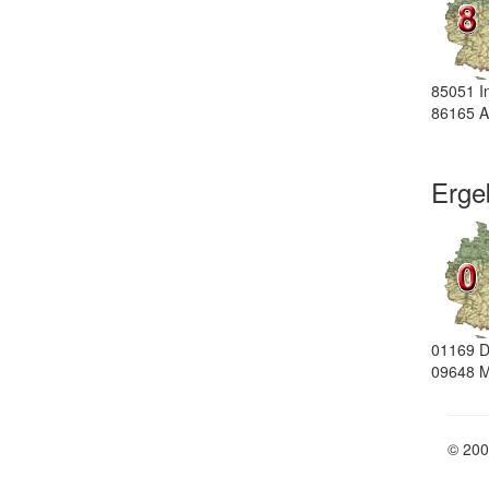
85051
I
86165
A
Erge
01169
D
09648
M
© 200