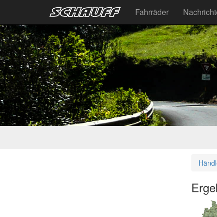
Fahrräder
Nachrich
Händl
Erge