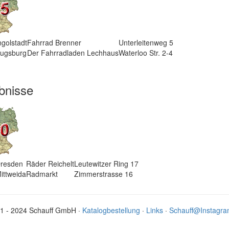
ngolstadt
Fahrrad Brenner
Unterleitenweg 5
ugsburg
Der Fahrradladen Lechhaus
Waterloo Str. 2-4
bnisse
resden
Räder Reichelt
Leutewitzer Ring 17
ittweida
Radmarkt
Zimmerstrasse 16
1 - 2024 Schauff GmbH ·
Katalogbestellung
·
Links
·
Schauff@Instagr