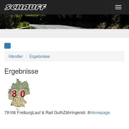
Toggl
navig
Händler
Ergebnisse
Ergebnisse
79106
Freiburg
Lauf & Rad Guth
Zähringerstr. 8
Homepage