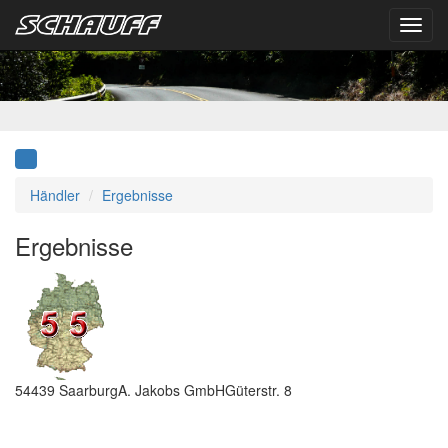
Toggl
navig
Händler
Ergebnisse
Ergebnisse
54439
Saarburg
A. Jakobs GmbH
Güterstr. 8