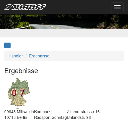
Toggl
navig
Händler
Ergebnisse
Ergebnisse
09648
Mittweida
Radmarkt
Zimmerstrasse 16
10715
Berlin
Radsport Sonntag
Uhlandstr. 98