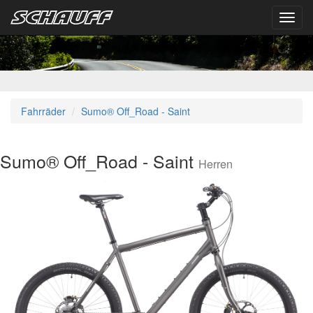
Toggl
navig
Fahrräder
Sumo® Off_Road - Saint
Sumo® Off_Road - Saint
Herren