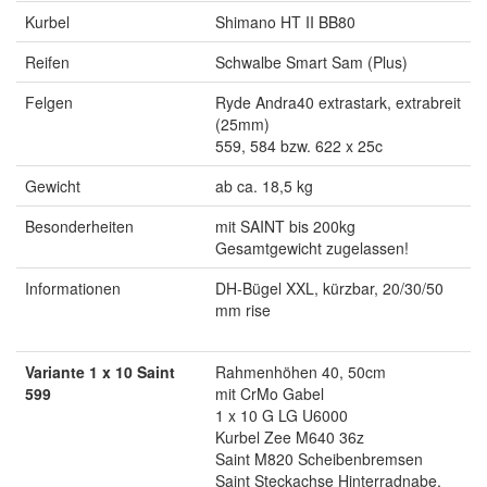
Kurbel
Shimano HT II BB80
Reifen
Schwalbe Smart Sam (Plus)
Felgen
Ryde Andra40 extrastark, extrabreit
(25mm)
559, 584 bzw. 622 x 25c
Gewicht
ab ca. 18,5 kg
Besonderheiten
mit SAINT bis 200kg
Gesamtgewicht zugelassen!
Informationen
DH-Bügel XXL, kürzbar, 20/30/50
mm rise
Variante 1 x 10 Saint
Rahmenhöhen 40, 50cm
599
mit CrMo Gabel
1 x 10 G LG U6000
Kurbel Zee M640 36z
Saint M820 Scheibenbremsen
Saint Steckachse Hinterradnabe,