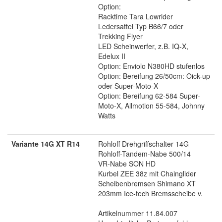
Option:
Racktime Tara Lowrider
Ledersattel Typ B66/7 oder
Trekking Flyer
LED Scheinwerfer, z.B. IQ-X,
Edelux II
Option: Enviolo N380HD stufenlos
Option: Bereifung 26/50cm: Oick-up
oder Super-Moto-X
Option: Bereifung 62-584 Super-
Moto-X, Allmotion 55-584, Johnny
Watts
Variante 14G XT R14
Rohloff Drehgriffschalter 14G
Rohloff-Tandem-Nabe 500/14
VR-Nabe SON HD
Kurbel ZEE 38z mit Chainglider
Scheibenbremsen Shimano XT
203mm Ice-tech Bremsscheibe v.
Artikelnummer 11.84.007