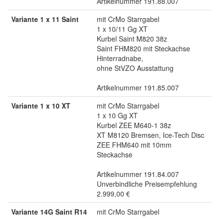
Artikelnummer 191.88.007
Variante 1 x 11 Saint
mit CrMo Starrgabel
1 x 10/11 Gg XT
Kurbel Saint M820 38z
Saint FHM820 mit Steckachse
Hinterradnabe,
ohne StVZO Ausstattung
Artikelnummer 191.85.007
Variante 1 x 10 XT
mit CrMo Starrgabel
1 x 10 Gg XT
Kurbel ZEE M640-1 38z
XT M8120 Bremsen, Ice-Tech Disc
ZEE FHM640 mit 10mm
Steckachse
Artikelnummer 191.84.007
Unverbindliche Preisempfehlung
2.999,00 €
Variante 14G Saint R14
mit CrMo Starrgabel