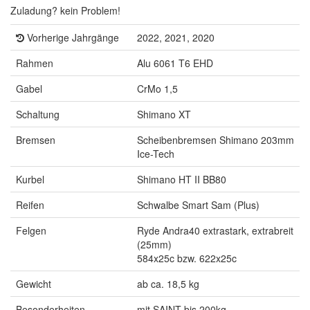
Zuladung? kein Problem!
Vorherige Jahrgänge
2022, 2021, 2020
Rahmen
Alu 6061 T6 EHD
Gabel
CrMo 1,5
Schaltung
Shimano XT
Bremsen
Scheibenbremsen Shimano 203mm
Ice-Tech
Kurbel
Shimano HT II BB80
Reifen
Schwalbe Smart Sam (Plus)
Felgen
Ryde Andra40 extrastark, extrabreit
(25mm)
584x25c bzw. 622x25c
Gewicht
ab ca. 18,5 kg
Besonderheiten
mit SAINT bis 200kg