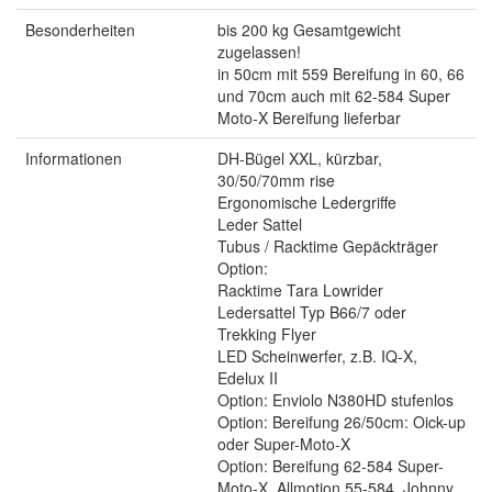
Besonderheiten
bis 200 kg Gesamtgewicht
zugelassen!
in 50cm mit 559 Bereifung in 60, 66
und 70cm auch mit 62-584 Super
Moto-X Bereifung lieferbar
Informationen
DH-Bügel XXL, kürzbar,
30/50/70mm rise
Ergonomische Ledergriffe
Leder Sattel
Tubus / Racktime Gepäckträger
Option:
Racktime Tara Lowrider
Ledersattel Typ B66/7 oder
Trekking Flyer
LED Scheinwerfer, z.B. IQ-X,
Edelux II
Option: Enviolo N380HD stufenlos
Option: Bereifung 26/50cm: Oick-up
oder Super-Moto-X
Option: Bereifung 62-584 Super-
Moto-X, Allmotion 55-584, Johnny