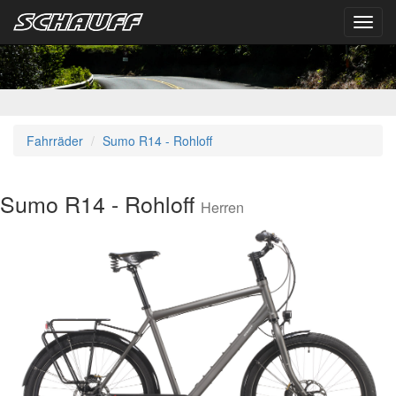
Toggl
navig
Fahrräder
Sumo R14 - Rohloff
Sumo R14 - Rohloff
Herren