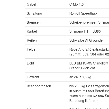
Gabel
CrMo 1,5
Schaltung
Rohloff Speedhub
Bremsen
Scheibenbremsen Shim
Kurbel
Shimano HT II BB80
Reifen
Schwalbe Al Grounder
Felgen
Ryde Andra40 extrastark, 
(25mm) 559, 584 oder 6
Licht
LED BM IQ-XS Standlicht
Standrï¿½cklicht
Gewicht
ab ca. 18,5 kg
Besonderheiten
bis 200 kg Gesamtgewich
in 50cm mit 559 Bereifung
70cm auch mit 62-584 S
Bereifung lieferbar