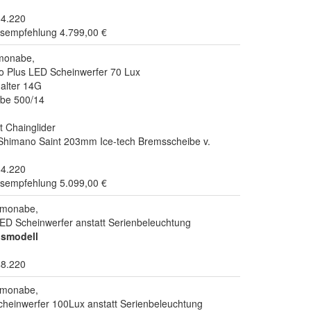
84.220
isempfehlung 4.799,00 €
monabe,
Plus LED Scheinwerfer 70 Lux
halter 14G
be 500/14
t Chainglider
himano Saint 203mm Ice-tech Bremsscheibe v.
84.220
isempfehlung 5.099,00 €
amonabe,
LED Scheinwerfer anstatt Serienbeleuchtung
ismodell
48.220
amonabe,
einwerfer 100Lux anstatt Serienbeleuchtung