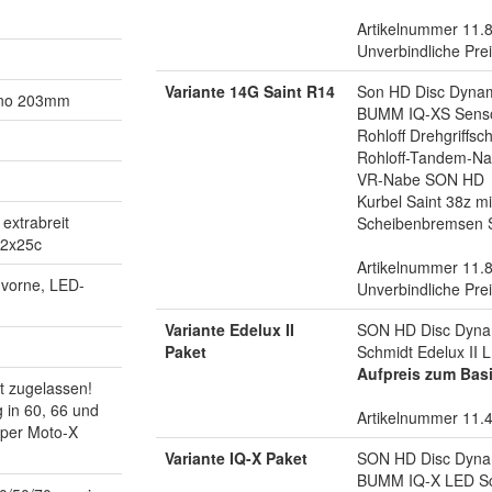
Artikelnummer 11.
Unverbindliche Pre
Variante 14G Saint R14
Son HD Disc Dyna
ano 203mm
BUMM IQ-XS Senso 
Rohloff Drehgriffsc
Rohloff-Tandem-Na
VR-Nabe SON HD
Kurbel Saint 38z mi
extrabreit
Scheibenbremsen S
22x25c
Artikelnummer 11.
 vorne, LED-
Unverbindliche Pre
Variante Edelux II
SON HD Disc Dyn
Paket
Schmidt Edelux II 
Aufpreis zum Bas
t zugelassen!
 in 60, 66 und
Artikelnummer 11.
uper Moto-X
Variante IQ-X Paket
SON HD Disc Dyn
BUMM IQ-X LED Sch