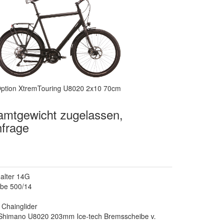
ption XtremTouring U8020 2x10 70cm
amtgewicht zugelassen,
frage
halter 14G
be 500/14
 Chainglider
Shimano U8020 203mm Ice-tech Bremsscheibe v.