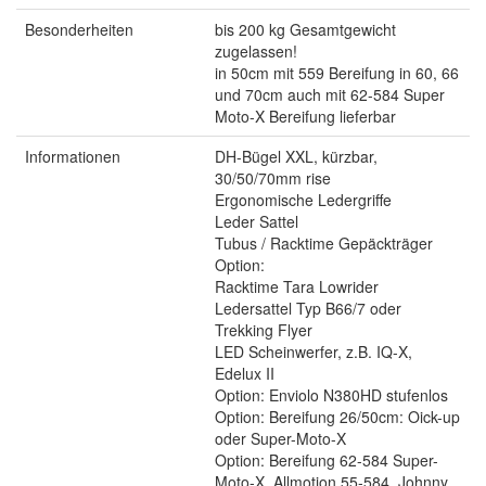
Besonderheiten
bis 200 kg Gesamtgewicht
zugelassen!
in 50cm mit 559 Bereifung in 60, 66
und 70cm auch mit 62-584 Super
Moto-X Bereifung lieferbar
Informationen
DH-Bügel XXL, kürzbar,
30/50/70mm rise
Ergonomische Ledergriffe
Leder Sattel
Tubus / Racktime Gepäckträger
Option:
Racktime Tara Lowrider
Ledersattel Typ B66/7 oder
Trekking Flyer
LED Scheinwerfer, z.B. IQ-X,
Edelux II
Option: Enviolo N380HD stufenlos
Option: Bereifung 26/50cm: Oick-up
oder Super-Moto-X
Option: Bereifung 62-584 Super-
Moto-X, Allmotion 55-584, Johnny