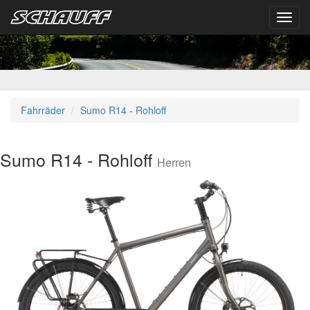
Toggl
navig
Fahrräder
Sumo R14 - Rohloff
Sumo R14 - Rohloff
Herren