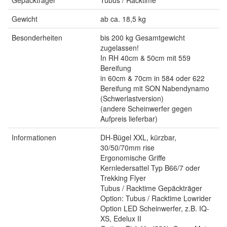
Gepäckträger
Tubus / Racktime
Gewicht
ab ca. 18,5 kg
Besonderheiten
bis 200 kg Gesamtgewicht
zugelassen!
In RH 40cm & 50cm mit 559
Bereifung
in 60cm & 70cm in 584 oder 622
Bereifung mit SON Nabendynamo
(Schwerlastversion)
(andere Scheinwerfer gegen
Aufpreis lieferbar)
Informationen
DH-Bügel XXL, kürzbar,
30/50/70mm rise
Ergonomische Griffe
Kernledersattel Typ B66/7 oder
Trekking Flyer
Tubus / Racktime Gepäckträger
Option: Tubus / Racktime Lowrider
Option LED Scheinwerfer, z.B. IQ-
XS, Edelux II