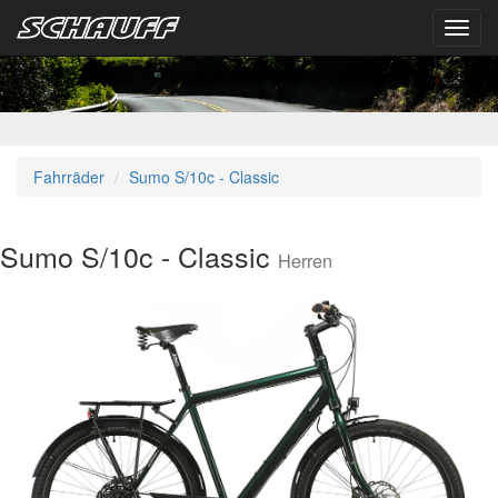
Toggl
navig
Fahrräder
Sumo S/10c - Classic
Sumo S/10c - Classic
Herren