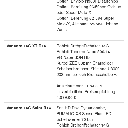
Option: Enviolo N380HD stufenlos
Option: Bereifung 26/50cm: Oick-up
oder Super-Moto-X
Option: Bereifung 62-584 Super-
Moto-X, Allmotion 55-584, Johnny
Watts
Variante 14G XT R14
Rohloff Drehgriffschalter 14G
Rohloff-Tandem-Nabe 500/14
VR-Nabe SON HD
Kurbel ZEE 38z mit Chainglider
Scheibenbremsen Shimano U8020
203mm Ice-tech Bremsscheibe v.
Artikelnummer 11.84.319
Unverbindliche Preisempfehlung
4.999,00 €
Variante 14G Saint R14
Son HD Disc Dynamonabe,
BUMM IQ-XS Senso Plus LED
Scheinwerfer 70 Lux
Rohloff Drehgriffschalter 14G