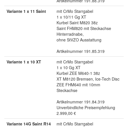
Artikelnummer 191.88.319
Variante 1 x 11 Saint
mit CrMo Starrgabel
1 x 10/11 Gg XT
Kurbel Saint M820 38z
Saint FHM820 mit Steckachse
Hinterradnabe,
ohne StVZO Ausstattung
Artikelnummer 191.85.319
Variante 1 x 10 XT
mit CrMo Starrgabel
1 x 10 Gg XT
Kurbel ZEE M640-1 38z
XT M8120 Bremsen, Ice-Tech Disc
ZEE FHM640 mit 10mm
Steckachse
Artikelnummer 191.84.319
Unverbindliche Preisempfehlung
2.999,00 €
Variante 14G Saint R14
mit CrMo Starrgabel