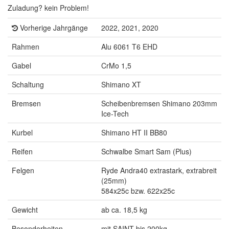
Zuladung? kein Problem!
Vorherige Jahrgänge
2022, 2021, 2020
Rahmen
Alu 6061 T6 EHD
Gabel
CrMo 1,5
Schaltung
Shimano XT
Bremsen
Scheibenbremsen Shimano 203mm
Ice-Tech
Kurbel
Shimano HT II BB80
Reifen
Schwalbe Smart Sam (Plus)
Felgen
Ryde Andra40 extrastark, extrabreit
(25mm)
584x25c bzw. 622x25c
Gewicht
ab ca. 18,5 kg
Besonderheiten
mit SAINT bis 200kg