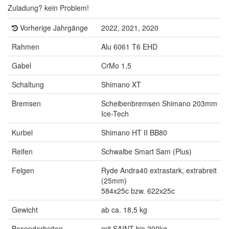
Zuladung? kein Problem!
Vorherige Jahrgänge
2022, 2021, 2020
Rahmen
Alu 6061 T6 EHD
Gabel
CrMo 1,5
Schaltung
Shimano XT
Bremsen
Scheibenbremsen Shimano 203mm
Ice-Tech
Kurbel
Shimano HT II BB80
Reifen
Schwalbe Smart Sam (Plus)
Felgen
Ryde Andra40 extrastark, extrabreit
(25mm)
584x25c bzw. 622x25c
Gewicht
ab ca. 18,5 kg
Besonderheiten
mit SAINT bis 200kg