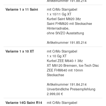
Artikelnummer 191.88.214
Variante 1 x 11 Saint
mit CrMo Starrgabel
1 x 10/11 Gg XT
Kurbel Saint M820 38z
Saint FHM820 mit Steckachse
Hinterradnabe,
ohne StVZO Ausstattung
Artikelnummer 191.85.214
Variante 1 x 10 XT
mit CrMo Starrgabel
1 x 10 Gg XT
Kurbel ZEE M640-1 38z
XT M8120 Bremsen, Ice-Tech Disc
ZEE FHM640 mit 10mm
Steckachse
Artikelnummer 191.84.214
Unverbindliche Preisempfehlung
2.999,00 €
Variante 14G Saint R14
mit CrMo Starrgabel