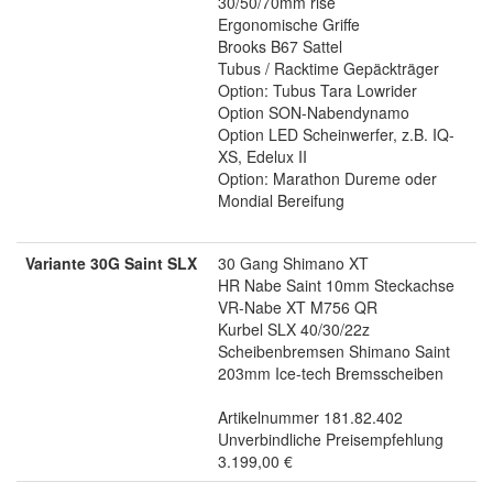
30/50/70mm rise
Ergonomische Griffe
Brooks B67 Sattel
Tubus / Racktime Gepäckträger
Option: Tubus Tara Lowrider
Option SON-Nabendynamo
Option LED Scheinwerfer, z.B. IQ-
XS, Edelux II
Option: Marathon Dureme oder
Mondial Bereifung
Variante 30G Saint SLX
30 Gang Shimano XT
HR Nabe Saint 10mm Steckachse
VR-Nabe XT M756 QR
Kurbel SLX 40/30/22z
Scheibenbremsen Shimano Saint
203mm Ice-tech Bremsscheiben
Artikelnummer 181.82.402
Unverbindliche Preisempfehlung
3.199,00 €