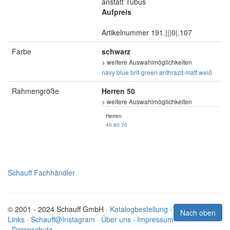
anstatt Tubus
Aufpreis
Artikelnummer 191.|||0|.107
Farbe
schwarz
> weitere Auswahlmöglichkeiten
navy blue
brit-green
anthrazit-matt
weiß
Rahmengröße
Herren 50
> weitere Auswahlmöglichkeiten
Herren
40
60
70
Schauff Fachhändler
© 2001 - 2024 Schauff GmbH ·
Katalogbestellung
·
Nach oben
Links
·
Schauff@Instagram
·
Über uns
·
Impressum
·
Datenschutz