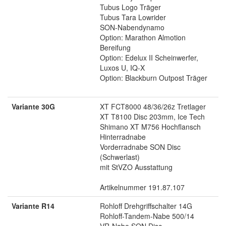
Tubus Logo Träger
Tubus Tara Lowrider
SON-Nabendynamo
Option: Marathon Almotion
Bereifung
Option: Edelux II Scheinwerfer,
Luxos U, IQ-X
Option: Blackburn Outpost Träger
Variante 30G
XT FCT8000 48/36/26z Tretlager
XT T8100 Disc 203mm, Ice Tech
Shimano XT M756 Hochflansch
Hinterradnabe
Vorderradnabe SON Disc
(Schwerlast)
mit StVZO Ausstattung
Artikelnummer 191.87.107
Variante R14
Rohloff Drehgriffschalter 14G
Rohloff-Tandem-Nabe 500/14
VR-Nabe SON Disc