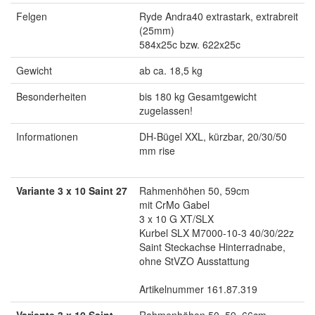
Felgen
Ryde Andra40 extrastark, extrabreit
(25mm)
584x25c bzw. 622x25c
Gewicht
ab ca. 18,5 kg
Besonderheiten
bis 180 kg Gesamtgewicht
zugelassen!
Informationen
DH-Bügel XXL, kürzbar, 20/30/50
mm rise
Variante 3 x 10 Saint 27
Rahmenhöhen 50, 59cm
mit CrMo Gabel
3 x 10 G XT/SLX
Kurbel SLX M7000-10-3 40/30/22z
Saint Steckachse Hinterradnabe,
ohne StVZO Ausstattung
Artikelnummer 161.87.319
Variante 3 x 10 Saint
Rahmenhöhen 50, 59, 66cm