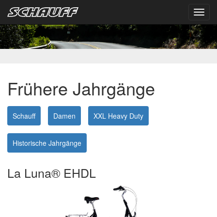
Toggl
navig
Frühere Jahrgänge
Schauff
Damen
XXL Heavy Duty
Historische Jahrgänge
La Luna® EHDL