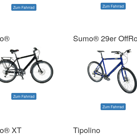
Zum Fahrrad
Zum Fahrrad
o®
Sumo® 29er OffR
Zum Fahrrad
Zum Fahrrad
o® XT
Tipolino