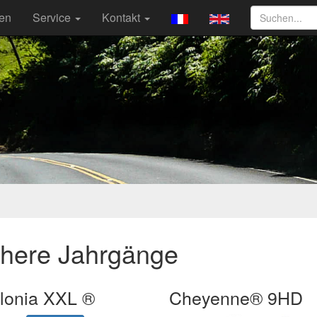
ten
Service
Kontakt
ühere Jahrgänge
lonia XXL ®
Cheyenne® 9HD