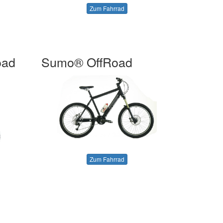
Zum Fahrrad
oad
Sumo® OffRoad
Zum Fahrrad